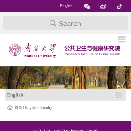
English
Engilsh
首页
Engilsh
Faculty